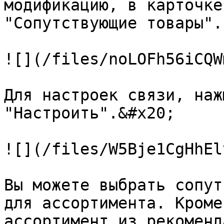
модификацию, в карточке
"Сопутствующие товары".

![](/files/noLOFh56iCQW
Для настроек связи, наж
"Настроить".&#x20;

![](/files/W5Bje1CgHhEl
Вы можете выбрать сопут
для ассортимента. Кроме
ассортимент из рекоменд